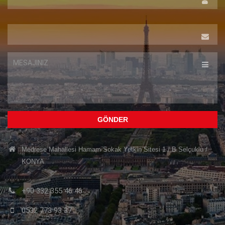
SOYAD
EPOSTA
MESAJINIZ
Medrese Mahallesi Hamam Sokak Yetkin Sitesi 1 / B Selçuklu /
KONYA
+90 332 355 46 46
0532 773 93 37