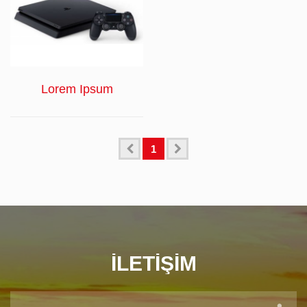
İNCELE
Lorem Ipsum
1
İLETIŞIM
AD