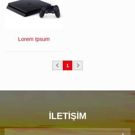
İNCELE
Lorem Ipsum
1
İLETIŞIM
AD