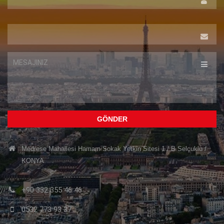
SOYAD
EPOSTA
MESAJINIZ
Medrese Mahallesi Hamam Sokak Yetkin Sitesi 1 / B Selçuklu /
KONYA
+90 332 355 46 46
0532 773 93 37